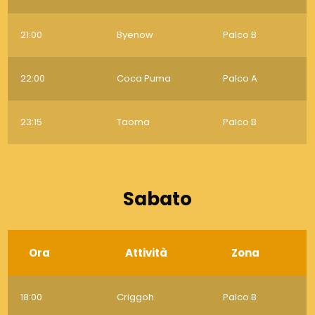
21:00
Byenow
Palco B
22:00
Coca Puma
Palco A
23:15
Taoma
Palco B
Sabato
Ora
Attività
Zona
18:00
Criggoh
Palco B