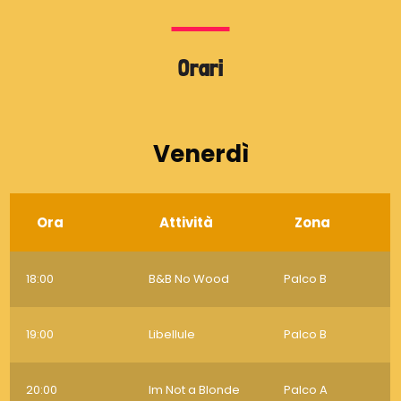
Orari
Venerdì
Ora
Attività
Zona
18:00
B&B No Wood
Palco B
19:00
Libellule
Palco B
20:00
Im Not a Blonde
Palco A